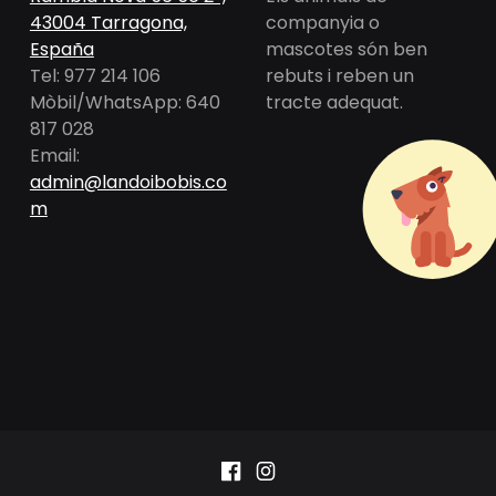
43004 Tarragona,
companyia o
España
mascotes són ben
Tel: 977 214 106
rebuts i reben un
Mòbil/WhatsApp: 640
tracte adequat.
817 028
Email:
admin@landoibobis.co
m
Facebook
Instagram